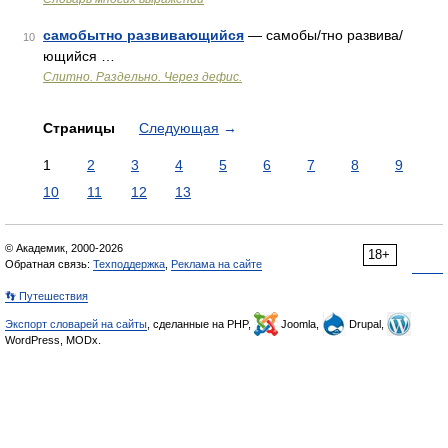
самобытно развивающийся
— самобы/тно развива/
10
ющийся …
Слитно. Раздельно. Через дефис.
Страницы
Следующая
→
1
2
3
4
5
6
7
8
9
10
11
12
13
© Академик, 2000-2026
18+
Обратная связь:
Техподдержка
,
Реклама на сайте
👣 Путешествия
Экспорт словарей на сайты
, сделанные на PHP,
Joomla,
Drupal,
WordPress, MODx.