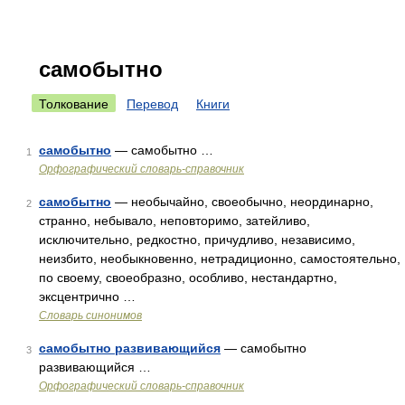
самобытно
Толкование
Перевод
Книги
самобытно
— самобытно …
1
Орфографический словарь-справочник
самобытно
— необычайно, своеобычно, неординарно,
2
странно, небывало, неповторимо, затейливо,
исключительно, редкостно, причудливо, независимо,
неизбито, необыкновенно, нетрадиционно, самостоятельно,
по своему, своеобразно, особливо, нестандартно,
эксцентрично …
Словарь синонимов
самобытно развивающийся
— самобытно
3
развивающийся …
Орфографический словарь-справочник