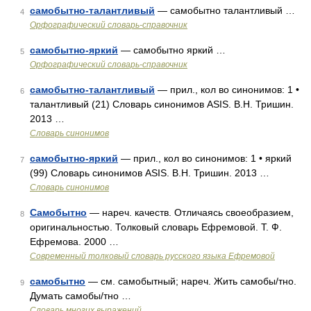
самобытно-талантливый
— самобытно талантливый …
4
Орфографический словарь-справочник
самобытно-яркий
— самобытно яркий …
5
Орфографический словарь-справочник
самобытно-талантливый
— прил., кол во синонимов: 1 •
6
талантливый (21) Словарь синонимов ASIS. В.Н. Тришин.
2013 …
Словарь синонимов
самобытно-яркий
— прил., кол во синонимов: 1 • яркий
7
(99) Словарь синонимов ASIS. В.Н. Тришин. 2013 …
Словарь синонимов
Самобытно
— нареч. качеств. Отличаясь своеобразием,
8
оригинальностью. Толковый словарь Ефремовой. Т. Ф.
Ефремова. 2000 …
Современный толковый словарь русского языка Ефремовой
самобытно
— см. самобытный; нареч. Жить самобы/тно.
9
Думать самобы/тно …
Словарь многих выражений